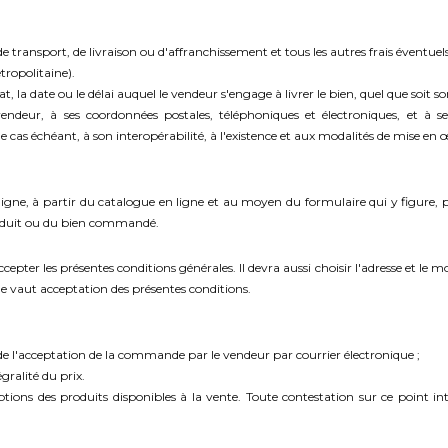
x
res de transport, de livraison ou d'affranchissement et tous les autres frais éven
tropolitaine).
 la date ou le délai auquel le vendeur s'engage à livrer le bien, quel que soit son
vendeur, à ses coordonnées postales, téléphoniques et électroniques, et à ses 
 cas échéant, à son interopérabilité, à l'existence et aux modalités de mise en 
igne, à partir du catalogue en ligne et au moyen du formulaire qui y figure, po
produit ou du bien commandé.
pter les présentes conditions générales. Il devra aussi choisir l'adresse et le m
e vaut acceptation des présentes conditions.
 de l'acceptation de la commande par le vendeur par courrier électronique ;
gralité du prix.
ions des produits disponibles à la vente. Toute contestation sur ce point in