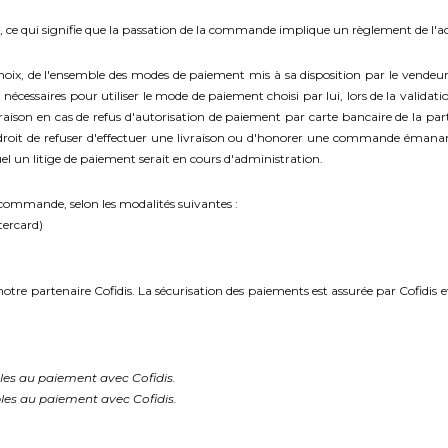
 ce qui signifie que la passation de la commande implique un règlement de l'a
ix, de l'ensemble des modes de paiement mis à sa disposition par le vendeur e
 nécessaires pour utiliser le mode de paiement choisi par lui, lors de la valida
ison en cas de refus d'autorisation de paiement par carte bancaire de la part
oit de refuser d'effectuer une livraison ou d'honorer une commande émanan
 un litige de paiement serait en cours d'administration.
a commande, selon les modalités suivantes :
tercard)
 notre partenaire Cofidis. La sécurisation des paiements est assurée par Cofidis 
bles au paiement avec Cofidis.
bles au paiement avec Cofidis.