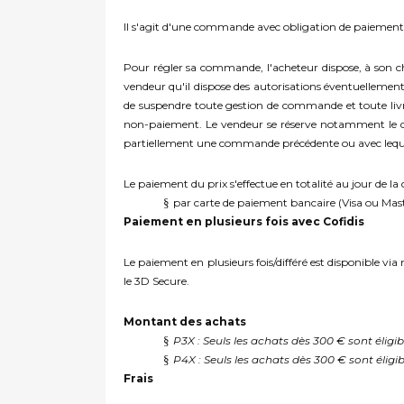
Il s'agit d'une commande avec obligation de paiement,
Pour régler sa commande, l'acheteur dispose, à son cho
vendeur qu'il dispose des autorisations éventuellement
de suspendre toute gestion de commande et toute livra
non-paiement. Le vendeur se réserve notamment le dr
partiellement une commande précédente ou avec lequel
Le paiement du prix s'effectue en totalité au jour de l
§
par carte de paiement bancaire (Visa ou Mas
Paiement en plusieurs fois avec Cofidis
Le paiement en plusieurs fois/différé est disponible via
le 3D Secure.
Montant des achats
§
P3X : Seuls les achats dès 300 € sont éligi
§
P4X : Seuls les achats dès 300 € sont éligi
Frais