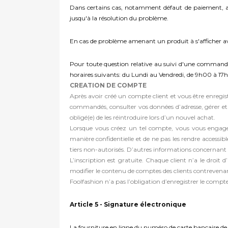
Dans certains cas, notamment défaut de paiement, adr
jusqu'à la résolution du problème.
En cas de problème amenant un produit à s'afficher a
Pour toute question relative au suivi d'une commande,
horaires suivants: du Lundi au Vendredi, de 9h00 à 17
CREATION DE COMPTE
Après avoir créé un compte client et vous être enreg
commandés, consulter vos données d’adresse, gérer et
obligé(e) de les réintroduire lors d’un nouvel achat.
Lorsque vous créez un tel compte, vous vous engagez à
manière confidentielle et de ne pas les rendre accessib
tiers non-autorisés. D’autres informations concernant la
L’inscription est gratuite. Chaque client n’a le droit 
modifier le contenu de comptes des clients contrevenant
Foolfashion n’a pas l’obligation d’enregistrer le compt
Article 5 - Signature électronique
La fourniture en ligne du numéro de carte bancaire de 