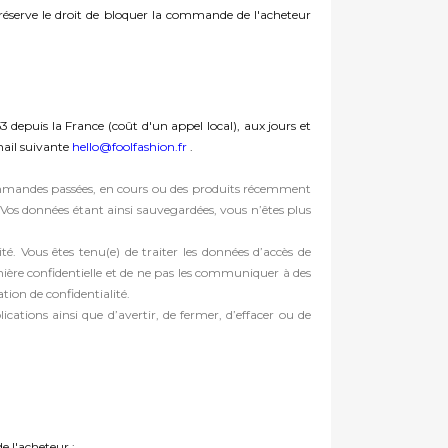
réserve le droit de bloquer la commande de l'acheteur
depuis la France (coût d'un appel local), aux jours et
mail suivante
hello@foolfashion.fr
.
es commandes passées, en cours ou des produits récemment
os données étant ainsi sauvegardées, vous n’êtes plus
. Vous êtes tenu(e) de traiter les données d’accès de
nière confidentielle et de ne pas les communiquer à des
ion de confidentialité.
ications ainsi que d’avertir, de fermer, d’effacer ou de
e l'acheteur :