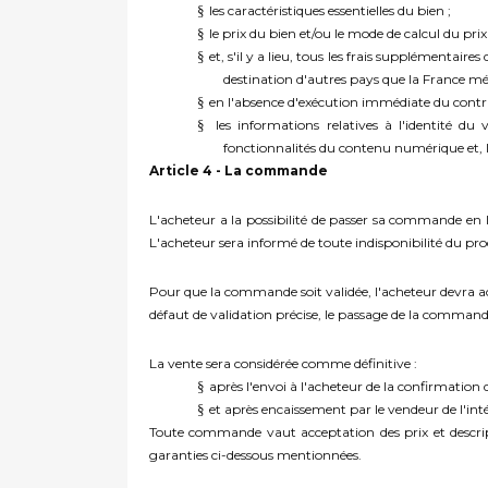
§
les caractéristiques essentielles du bien ;
§
le prix du bien et/ou le mode de calcul du pri
§
et, s'il y a lieu, tous les frais supplémentai
destination d'autres pays que la France mé
§
en l'absence d'exécution immédiate du contrat,
§
les informations relatives à l'identité du 
fonctionnalités du contenu numérique et, le
Article 4 - La commande
L'acheteur a la possibilité de passer sa commande en l
L'acheteur sera informé de toute indisponibilité du 
Pour que la commande soit validée, l'acheteur devra acce
défaut de validation précise, le passage de la command
La vente sera considérée comme définitive :
§
après l'envoi à l'acheteur de la confirmation
§
et après encaissement par le vendeur de l'inté
Toute commande vaut acceptation des prix et descript
garanties ci-dessous mentionnées.