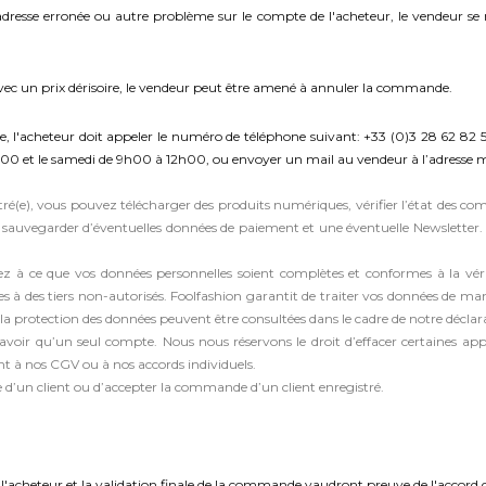
esse erronée ou autre problème sur le compte de l'acheteur, le vendeur se 
vec un prix dérisoire, le vendeur peut être amené à annuler la commande.
 l'acheteur doit appeler le numéro de téléphone suivant: +33 (0)3 28 62 82 53 
h00 et le samedi de 9h00 à 12h00, ou envoyer un mail au vendeur à l’adresse 
istré(e), vous pouvez télécharger des produits numériques, vérifier l’état d
 sauvegarder d’éventuelles données de paiement et une éventuelle Newsletter. V
 ce que vos données personnelles soient complètes et conformes à la vérité
les à des tiers non-autorisés. Foolfashion garantit de traiter vos données de ma
 protection des données peuvent être consultées dans le cadre de notre déclarat
d’avoir qu’un seul compte. Nous nous réservons le droit d’effacer certaines appl
 à nos CGV ou à nos accords individuels.
e d’un client ou d’accepter la commande d’un client enregistré.
l'acheteur et la validation finale de la commande vaudront preuve de l'accord d