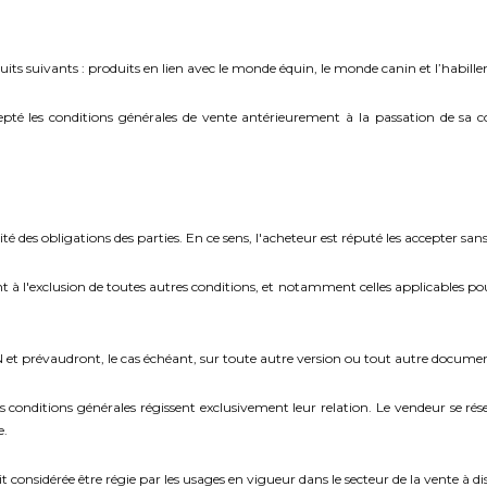
ts suivants : produits en lien avec le monde équin, le monde canin et l’habill
accepté les conditions générales de vente antérieurement à la passation de
é des obligations des parties. En ce sens, l'acheteur est réputé les accepter sans
nt à l'exclusion de toutes autres conditions, et notamment celles applicables p
N et prévaudront, le cas échéant, sur toute autre version ou tout autre documen
 conditions générales régissent exclusivement leur relation. Le vendeur se rés
e.
ait considérée être régie par les usages en vigueur dans le secteur de la vente à d