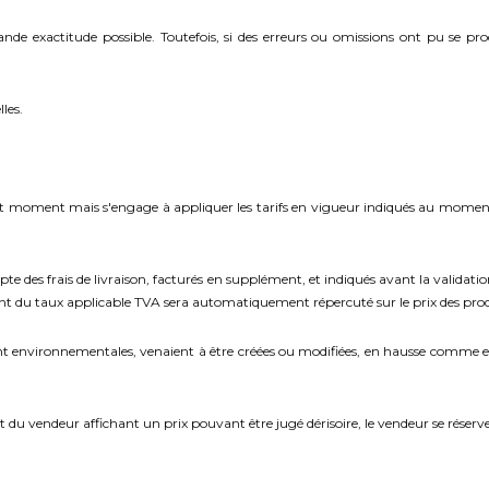
ande exactitude possible. Toutefois, si des erreurs ou omissions ont pu se pr
les.
tout moment mais s'engage à appliquer les tarifs en vigueur indiqués au momen
mpte des frais de livraison, facturés en supplément, et indiqués avant la valid
 du taux applicable TVA sera automatiquement répercuté sur le prix des produ
t environnementales, venaient à être créées ou modifiées, en hausse comme en
t du vendeur affichant un prix pouvant être jugé dérisoire, le vendeur se réser