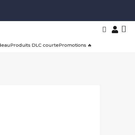
deau
Produits DLC courte
Promotions 🔥