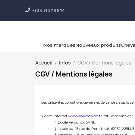
+33 6 31 27 86 74
Nos marques
Nouveaux produits
Chev
Accueil
Infos
CGV / Mentions légales
CGV / Mentions légales
Les présentes conditions générales de vente s'applique
Le site Internet
www.foolfashion.fr
est un service de :
§
Lucile Verdonck SARL
§
située au 45 rue du Pont Neuf, 62162 VIEILLE
§
adresses URL du site: www.foolfashion.fr