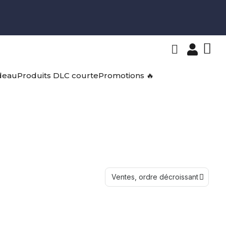
deau
Produits DLC courte
Promotions 🔥