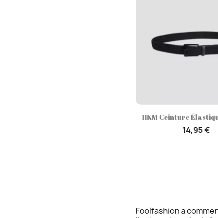
Aperçu rap

HKM Ceinture Élasti
14,95 €
Foolfashion a commenc