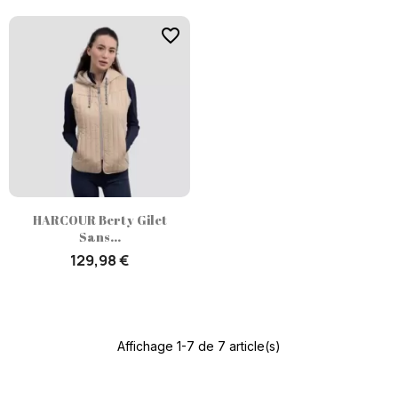
favorite_border
HARCOUR Berty Gilet
Sans...
129,98 €
Affichage 1-7 de 7 article(s)