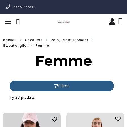
+33 6 31 27 86 74
Accueil
Cavaliers
Polo, Tshirt et Sweat
Sweat et gilet
Femme
Femme
Filtres
Il y a 7 produits.
favorite_border
favorite_border