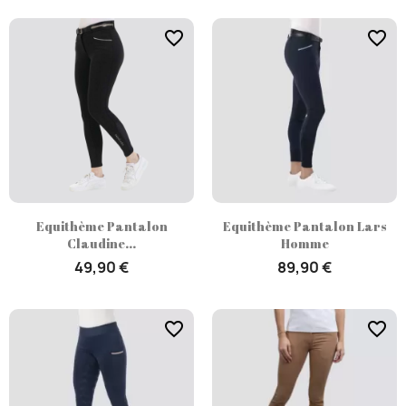
favorite_border
favorite_border
Equithème Pantalon
Equithème Pantalon Lars
Claudine...
Homme
49,90 €
89,90 €
favorite_border
favorite_border