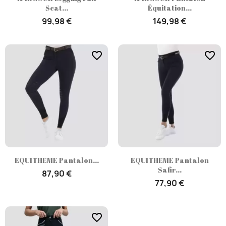
Seat...
Équitation...
99,98 €
149,98 €
favorite_border
favorite_border
EQUITHEME Pantalon...
EQUITHEME Pantalon
Safir...
87,90 €
77,90 €
favorite_border