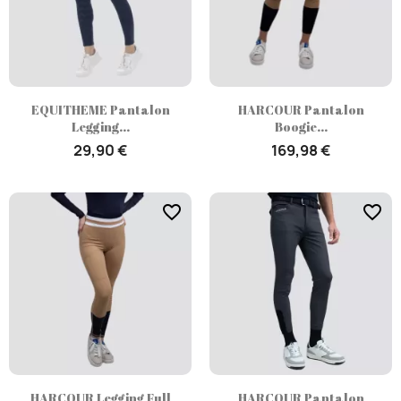
EQUITHEME Pantalon
HARCOUR Pantalon
Legging...
Boogie...
29,90 €
169,98 €
favorite_border
favorite_border
HARCOUR Legging Full
HARCOUR Pantalon