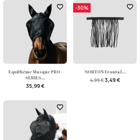
favorite_border
favorite_border
-30%
Equithème Masque PRO-
NORTON Frontal...
SERIES...
3,49 €
4,99 €
35,99 €
favorite_border