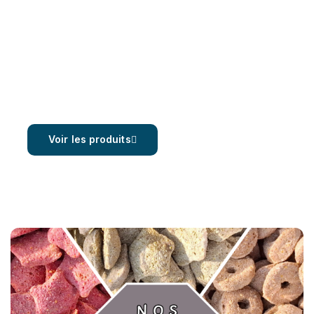
​Equine-O
Les produits made
in FoolFashion
Voir les produits