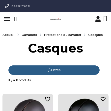
+33 6 31 27 86 74
Accueil
Cavaliers
Protections du cavalier
Casques
Casques
Filtres
Il y a 11 produits.
favorite_border
favorite_border