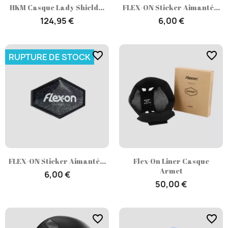
HKM Casque Lady Shield...
FLEX-ON Sticker Aimanté...
124,95 €
6,00 €
favorite_border
favorite_border
RUPTURE DE STOCK
FLEX-ON Sticker Aimanté...
Flex-On Liner Casque
Armet
6,00 €
50,00 €
favorite_border
favorite_border