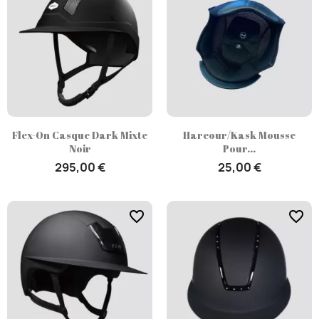
Flex-On Casque Dark Mixte
Harcour/Kask Mousse
Noir
Pour...
295,00 €
25,00 €
favorite_border
favorite_border