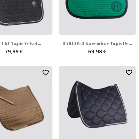
Aperçu rapide
Aperçu rapide


CKY Tapis Velvet...
HARCOUR Karembar Tapis De...
79,99 €
69,98 €
favorite_border
favorite_border