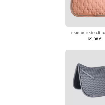
Aperçu rap

HARCOUR Sirnali Tap
69,98 €