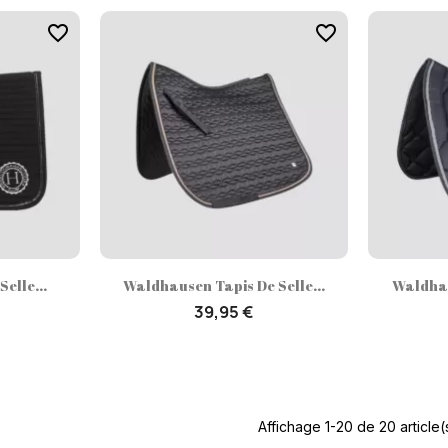
favorite_border
favorite_border
ide
Aperçu rapide

elle...
Waldhausen Tapis De Selle...
Waldhau
39,95 €
Affichage 1-20 de 20 article(