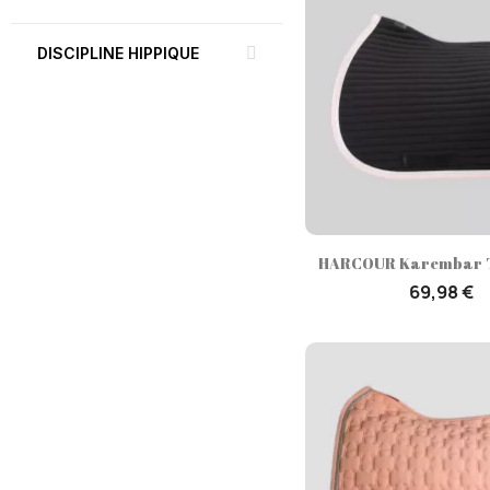
DISCIPLINE HIPPIQUE
Aperçu rap

HARCOUR Karembar Ta
69,98 €