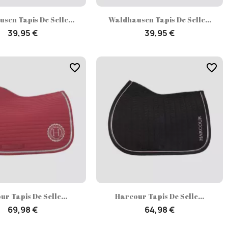
Aperçu rapide
Aperçu rapide


sen Tapis De Selle...
Waldhausen Tapis De Selle...
39,95 €
39,95 €
favorite_border
favorite_border
Aperçu rapide
Aperçu rapide


r Tapis De Selle...
Harcour Tapis De Selle...
69,98 €
64,98 €