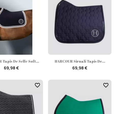
Aperçu rapide
Aperçu rapide


Tapis De Selle Soft...
HARCOUR Sirnali Tapis De...
69,98 €
69,98 €
favorite_border
favorite_border