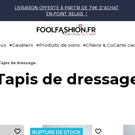
LIVRAISON OFFERTE À PARTIR DE 79€ D'ACHAT
EN POINT RELAIS !
aux
Cavaliers
Produits de soins
Chiens & Co
Carte ca
Tapis de dressage
Tapis de dressag
favorite_border
favorite_border
RUPTURE DE STOCK