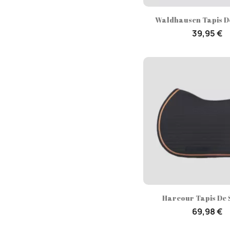
Aperçu rap

Waldhausen Tapis De 
39,95 €
Aperçu rap

Harcour Tapis De S
69,98 €