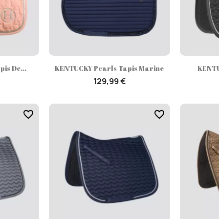
ide
Aperçu rapide

is De...
KENTUCKY Pearls Tapis Marine
KENTU
129,99 €
favorite_border
favorite_border