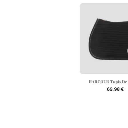
Aperçu rap

HARCOUR Tapis De S
69,98 €