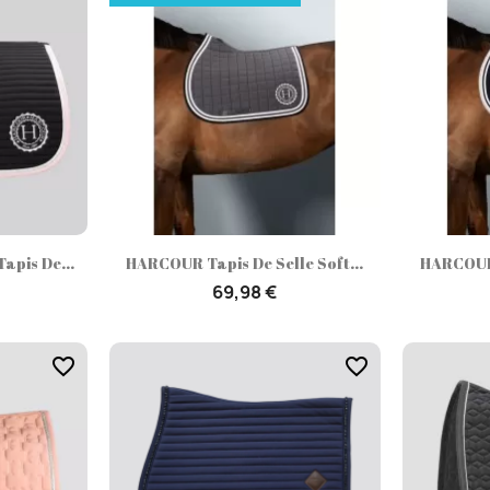
ide
Aperçu rapide

pis De...
HARCOUR Tapis De Selle Soft...
HARCOUR 
69,98 €
favorite_border
favorite_border