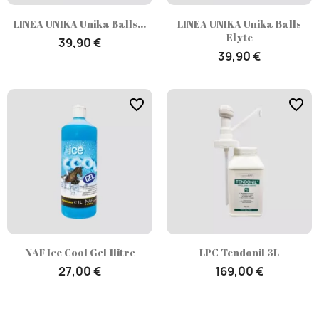
LINEA UNIKA Unika Balls...
LINEA UNIKA Unika Balls
Elyte
39,90 €
39,90 €
favorite_border
favorite_border
NAF Ice Cool Gel 1litre
LPC Tendonil 3L
27,00 €
169,00 €