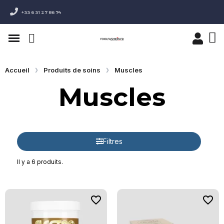
+33 6 31 27 86 74
Accueil
Produits de soins
Muscles
Muscles
Filtres
Il y a 6 produits.
favorite_border
favorite_border